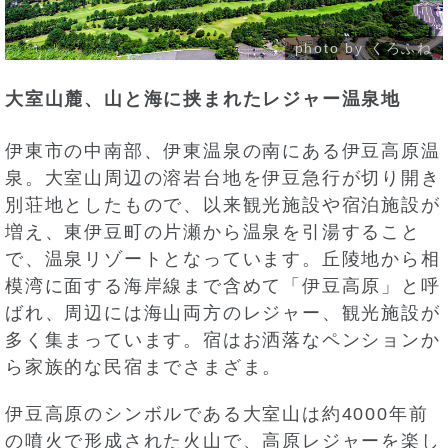
photo by
くろふね
大室山麓、山と海に挟まれたレジャー温泉地
伊東市の中南部、伊東温泉の南にある伊豆高原温
泉。大室山周辺の溶岩台地を伊豆急行が切り開き
別荘地としたもので、以来観光施設や宿泊施設が
増え、東伊豆町の片瀬から温泉を引湯すること
で、温泉リゾートとなっています。丘陵地から相
模湾に面する海岸線まで含めて「伊豆高原」と呼
ばれ、周辺には海山両方のレジャー、観光施設が
多く集まっています。宿はお洒落なペンションか
ら家族的な民宿までさまざま。
伊豆高原のシンボルである大室山は約4000年前
の噴火で形成された火山で、高原レジャーを楽し